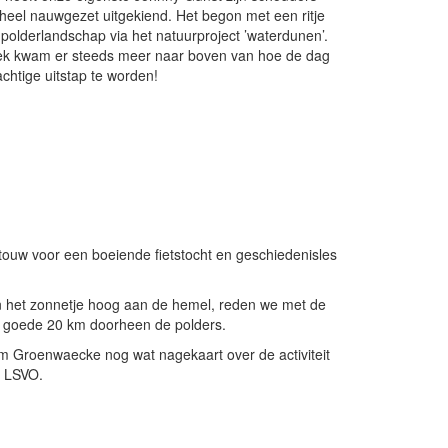
s heel nauwgezet uitgekiend. Het begon met een ritje
 polderlandschap via het natuurproject ’waterdunen’.
reek kwam er steeds meer naar boven van hoe de dag
achtige uitstap te worden!
ouw voor een boeiende fietstocht en geschiedenisles
en het zonnetje hoog aan de hemel, reden we met de
n goede 20 km doorheen de polders.
um Groenwaecke nog wat nagekaart over de activiteit
r LSVO.