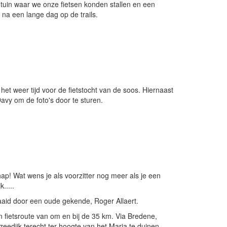
tuin waar we onze fietsen konden stallen en een
na een lange dag op de trails.
et weer tijd voor de fietstocht van de soos. Hiernaast
vy om de foto's door te sturen.
! Wat wens je als voorzitter nog meer als je een
.....
aid door een oude gekende, Roger Allaert.
n fietsroute van om en bij de 35 km. Via Bredene,
edijk terecht ter hoogte van het Maria te duinen