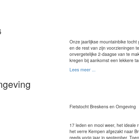
6
Onze jaarlijkse mountainbike tocht g
en de rest van zijn voorzieningen 
onvergetelijke 2-daagse van te ma
kregen bij aankomst een lekkere t
Lees meer ...
mgeving
Fietstocht Breskens en Omgeving
17 leden en mooi weer, het ideale 
het verre Kempen afgezakt naar Br
reeds vorig jaar in september. Toe