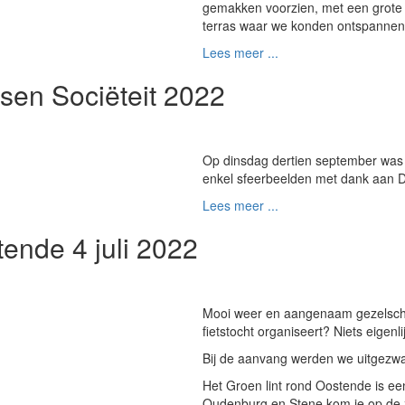
gemakken voorzien, met een grote 
terras waar we konden ontspannen 
Lees meer ...
sen Sociëteit 2022
Op dinsdag dertien september was h
enkel sfeerbeelden met dank aan Da
Lees meer ...
tende 4 juli 2022
Mooi weer en aangenaam gezelschap
fietstocht organiseert? Niets eigenlijk
Bij de aanvang werden we uitgezwa
Het Groen lint rond Oostende is ee
Oudenburg en Stene kom je op de ze