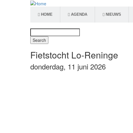
Overslaan
en
naar
HOME
AGENDA
NIEUWS
de
inhoud
Search
gaan
Zoekveld
Fietstocht Lo-Reninge
donderdag, 11 juni 2026