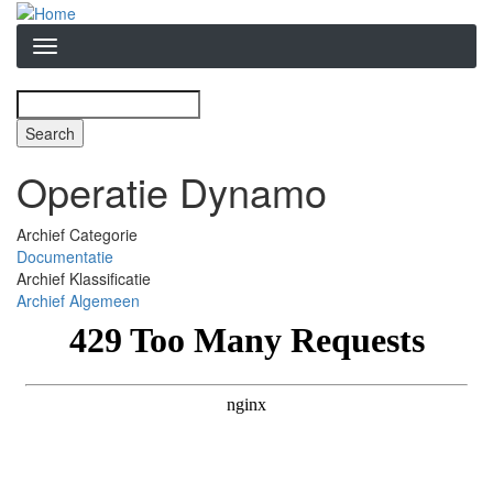
Overslaan
en
naar
de
inhoud
Search
Zoekveld
gaan
Operatie Dynamo
Archief Categorie
Documentatie
Archief Klassificatie
Archief Algemeen