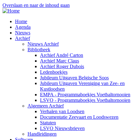
Overslaan en naar de inhoud gaan
Home
Agenda
Nieuws
Archief
Nieuws Archief
Bibliotheek
Archief André Carton
Archief Marc Claus
Archief Roger Dubois
Ledenboekjes
Jubileum Uitgaven Belgische Soos
Jubileum Uitgaven Vereniging van Zee- en
Kustloodsen
EMPA - Programmaboekjes Voetbaltornooien
LSVO - Programmaboekjes Voetbaltornooien
Algemeen Archief
Verhalen van Loodsen
Documentatie Zeevaart en Loodswezen
Statuten
LSVO Nieuwsbrieven
Handleidingen
Software