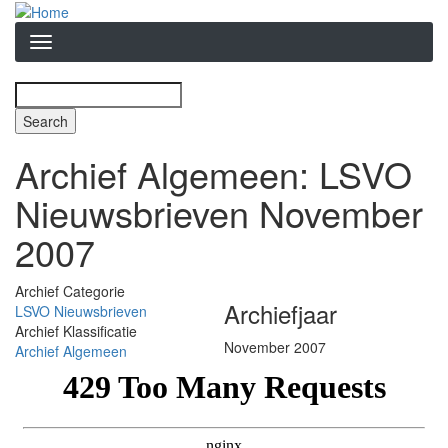
Overslaan
en
naar
de
inhoud
Search
Zoekveld
gaan
Archief Algemeen: LSVO
Nieuwsbrieven November
2007
Archief Categorie
Archiefjaar
LSVO Nieuwsbrieven
Archief Klassificatie
November 2007
Archief Algemeen